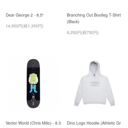
Dear George 2 - 8.5"
Branching Out Bootleg T-Shirt
(Black)
14,850円(税1,350円)
8,250円(税750円)
Vector World (Chris Milic) - 8.3
Dino Logo Hoodie (Athletic Gr