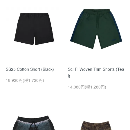
SS25 Cotton Short (Black)
Sci-Fi Woven Trim Shorts (Tea
l)
18,920円(税1,720円)
14,080円(税1,280円)